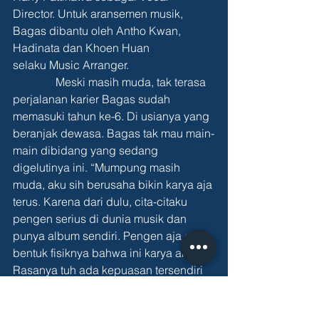
Director. Untuk aransemen musik, 
Bagas dibantu oleh Antho Kwan, 
Hadinata dan Khoen Huan 
selaku Music Arranger.
               Meski masih muda, tak terasa 
perjalanan karier Bagas sudah 
memasuki tahun ke-6. Di usianya yang 
beranjak dewasa. Bagas tak mau main-
main dibidang yang sedang 
digelutinya ini. “Mumpung masih 
muda, aku sih berusaha bikin karya aja 
terus. Karena dari dulu, cita-citaku 
pengen serius di dunia musik dan 
punya album sendiri. Pengen aja ada 
bentuk fisiknya bahwa ini karya aku. 
Rasanya tuh ada kepuasan tersendiri 
kalo kita punya album sendiri, karena 
segala kerja keras kita selama ini 