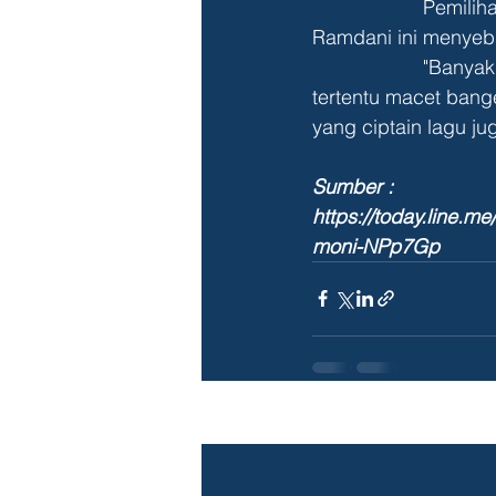
                    Pemilihan Harmoni memang bukan tanpa alasan. Pemilik nama asli Wahyu 
Ramdani ini menyebu
                    "Banyak daerah yang macet tapi kita milih Harmoni karena di situ memang jam 
tertentu macet bange
yang ciptain lagu ju
Sumber : 
https://today.line
moni-NPp7Gp
Recent Posts