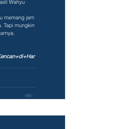
a. Tapi mungkin 
jarnya.
+Kencan+di+Har
See All