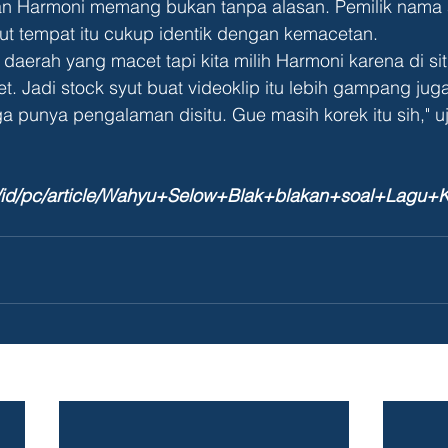
t tempat itu cukup identik dengan kemacetan.
t. Jadi stock syut buat videoklip itu lebih gampang jug
ga punya pengalaman disitu. Gue masih korek itu sih," u
.me/id/pc/article/Wahyu+Selow+Blak+blakan+soal+Lagu