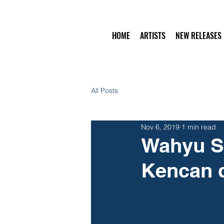
HOME
ARTISTS
NEW RELEASES
All Posts
Nov 6, 2019
1 min read
Wahyu Se
Kencan 